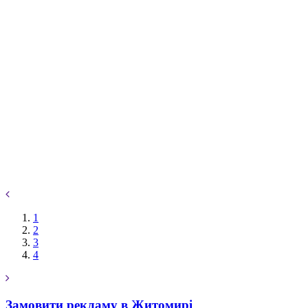
1
2
3
4
Замовити рекламу в Житомирі