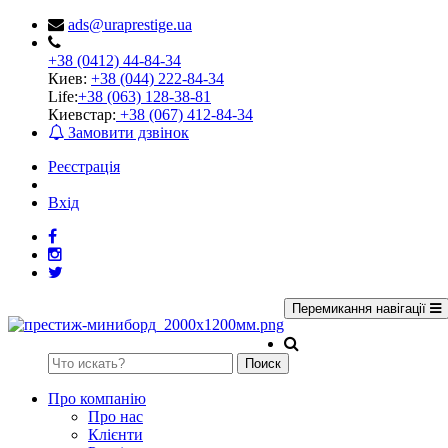
ads@uraprestige.ua
+38 (0412) 44-84-34
Киев:
+38 (044) 222-84-34
Life:
+38 (063) 128-38-81
Киевстар:
+38 (067) 412-84-34
Замовити дзвінок
Реєстрація
Вхід
Перемикання навігації
Поиск
Про компанію
Про нас
Клієнти