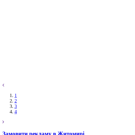
1
2
3
4
Замовити рекламу в Житомирі